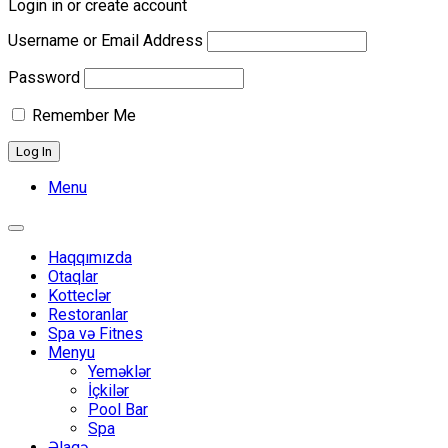
Login in or create account
optio
ns, 
Username or Email Address
and 
Password
there 
were 
Remember Me
no 
nearb
y 
Menu
place
s to 
Toggle
eat 
navigation
Haqqımızda
either
Otaqlar
. 
Kotteclər
Restoranlar
They 
Spa və Fitnes
open
Menyu
ed 
Yeməklər
the 
İçkilər
Pool Bar
karao
Spa
ke 
Əlaqə