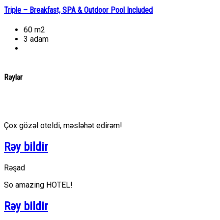
Triple – Breakfast, SPA & Outdoor Pool Included
60 m2
3 adam
Rəylər
Çox gözəl oteldi, məsləhət edirəm!
Rəy bildir
Rəşad
So amazing HOTEL!
Rəy bildir