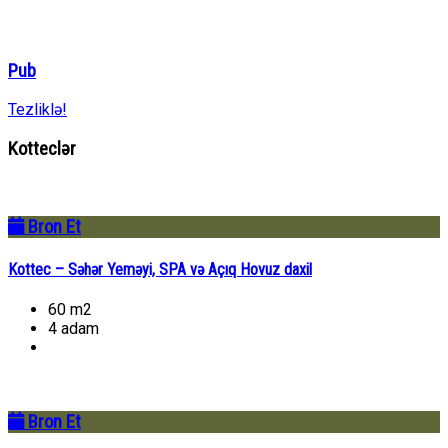
Pub
Tezliklə!
Kotteclər
Bron Et
Kottec – Səhər Yeməyi, SPA və Açıq Hovuz daxil
60 m2
4 adam
Bron Et