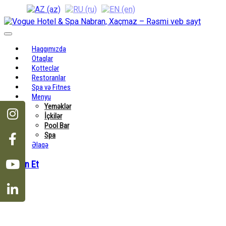
Toggle
navigation
Haqqımızda
Otaqlar
Kotteclər
Restoranlar
Spa və Fitnes
Menyu
Yeməklər
İçkilər
Pool Bar
Spa
Əlaqə
Bron Et