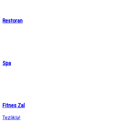
Restoran
Spa
Fitnes Zal
Tezliklə!