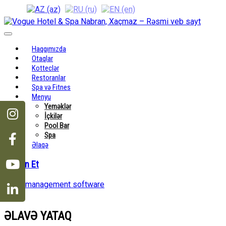
Toggle
navigation
Haqqımızda
Otaqlar
Kotteclər
Restoranlar
Spa və Fitnes
Menyu
Yeməklər
İçkilər
Pool Bar
Spa
Əlaqə
Bron Et
Hotel management software
ƏLAVƏ YATAQ