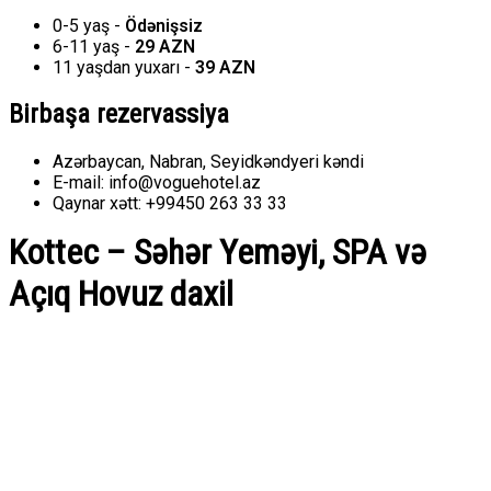
0-5 yaş -
Ödənişsiz
6-11 yaş -
29 AZN
11 yaşdan yuxarı -
39 AZN
Birbaşa rezervassiya
Azərbaycan, Nabran, Seyidkəndyeri kəndi
E-mail: info@voguehotel.az
Qaynar xətt: +99450 263 33 33
Kottec – Səhər Yeməyi, SPA və
Açıq Hovuz daxil