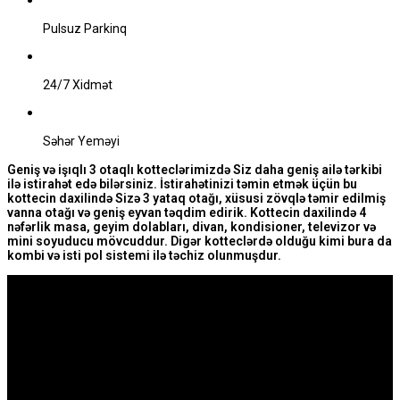
Pulsuz Parkinq
24/7 Xidmət
Səhər Yeməyi
Geniş və işıqlı 3 otaqlı kotteclərimizdə Siz daha geniş ailə tərkibi
ilə istirahət edə bilərsiniz. İstirahətinizi təmin etmək üçün bu
kottecin daxilində Sizə 3 yataq otağı, xüsusi zövqlə təmir edilmiş
vanna otağı və geniş eyvan təqdim edirik. Kottecin daxilində 4
nəfərlik masa, geyim dolabları, divan, kondisioner, televizor və
mini soyuducu mövcuddur. Digər kotteclərdə olduğu kimi bura da
kombi və isti pol sistemi ilə təchiz olunmuşdur.