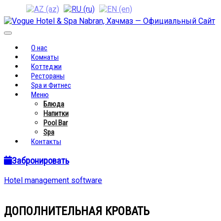
Toggle
navigation
О нас
Комнаты
Коттеджи
Рестораны
Spa и Фитнес
Меню
Блюда
Напитки
Pool Bar
Spa
Контакты
Забронировать
Hotel management software
ДОПОЛНИТЕЛЬНАЯ КРОВАТЬ